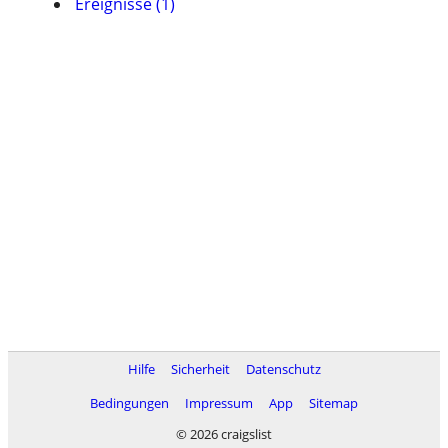
Ereignisse (1)
Hilfe
Sicherheit
Datenschutz
Bedingungen
Impressum
App
Sitemap
© 2026 craigslist