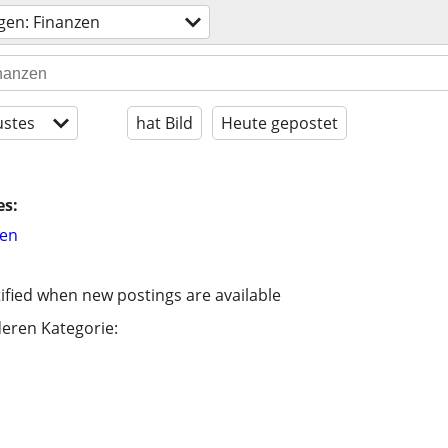
gen: Finanzen
stes
hat Bild
Heute gepostet
es:
hen
ified when new postings are available
eren Kategorie: