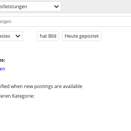
nstleistungen
stes
hat Bild
Heute gepostet
es:
hen
ified when new postings are available
eren Kategorie: