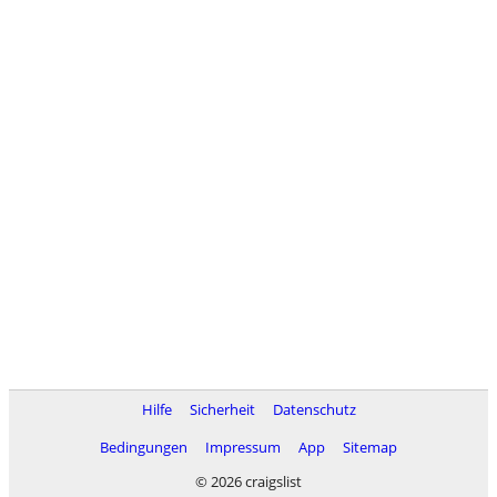
Hilfe
Sicherheit
Datenschutz
Bedingungen
Impressum
App
Sitemap
© 2026 craigslist