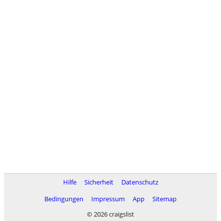
Hilfe
Sicherheit
Datenschutz
Bedingungen
Impressum
App
Sitemap
© 2026 craigslist