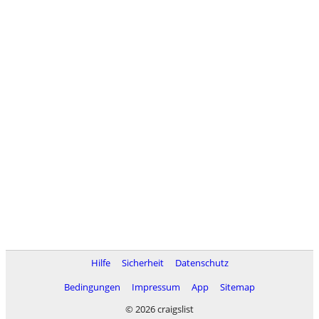
Hilfe
Sicherheit
Datenschutz
Bedingungen
Impressum
App
Sitemap
© 2026 craigslist