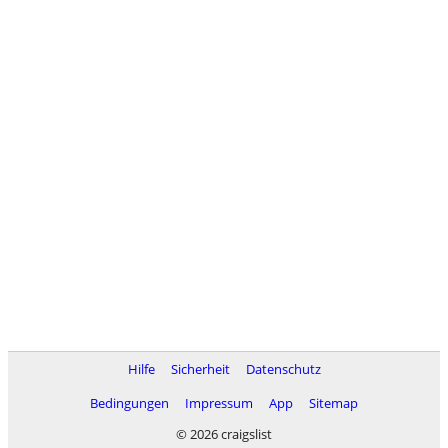
Hilfe
Sicherheit
Datenschutz
Bedingungen
Impressum
App
Sitemap
© 2026 craigslist